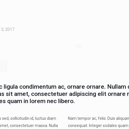
 3, 2017
ec ligula condimentum ac, ornare ornare. Nullam 
us sit amet, consectetuer adipiscing elit ornare n
es quam in lorem nec libero.
sed, sollicitudin id, luctus diam
Nam tempor ac, felis. Duis aliquam,
t amet, consectetuer massa. Nulla
consequat. Integer sodales quam 