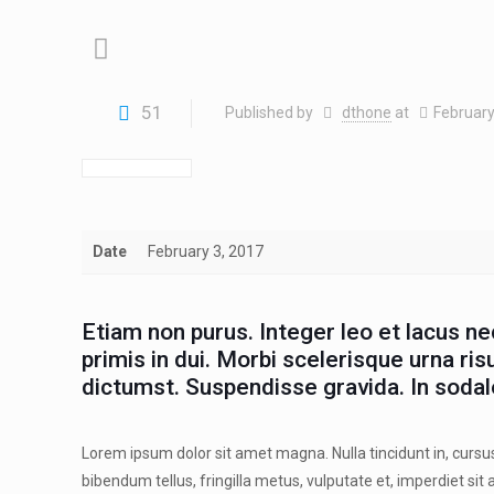
51
Published by
dthone
at
February
Date
February 3, 2017
Etiam non purus. Integer leo et lacus n
primis in dui. Morbi scelerisque urna ris
dictumst. Suspendisse gravida. In sodal
Lorem ipsum dolor sit amet magna. Nulla tincidunt in, cursus 
bibendum tellus, fringilla metus, vulputate et, imperdiet si