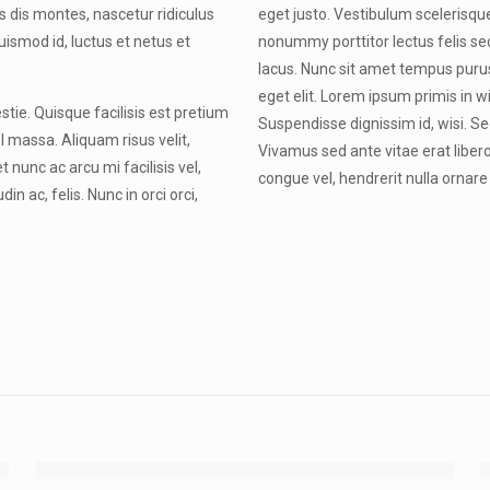
s dis montes, nascetur ridiculus
eget justo. Vestibulum scelerisque
ismod id, luctus et netus et
nonummy porttitor lectus felis se
lacus. Nunc sit amet tempus purus
eget elit. Lorem ipsum primis in wi
stie. Quisque facilisis est pretium
Suspendisse dignissim id, wisi. Sed
l massa. Aliquam risus velit,
Vivamus sed ante vitae erat libero,
 nunc ac arcu mi facilisis vel,
congue vel, hendrerit nulla ornare 
n ac, felis. Nunc in orci orci,