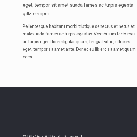
eget, tempor sit amet suada fames ac turpis egesta
gilla semper.
Pellentesque habitant morbi tristique senectus et netus et
malesuada fames ac turpis egestas. Vestibulum torto mes
ac turpis egest loremligular quam, feugiat vitae, ultricies
eget, tempor sit amet ante. Donec eu lib ero sit amet quam
eges.
© Dth One. All Rights Reserved.