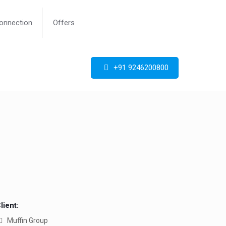
Connection
Offers
+91 9246200800
lient:
Muffin Group