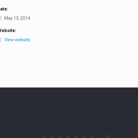
ate:
May 13, 2014
ebsite:
View website